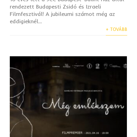
rendezett Budapesti Zsidó és Izraeli
Filmfesztivál! A jubileumi számot még az
eddigieknél...
+ TOVÁBB