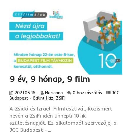
9 év, 9 hónap, 9 film
2021.03.16.
Marianna
0 hozzászólás
JCC
Budapest - Bálint Ház
,
ZSIFI
A Zsidó és Izraeli Filmfesztivál, közismert
nevén a ZsiFi idén ünnepli 10-ik
születésnapját. Ez alkalomból szervezője, a
JCC Budapest –...