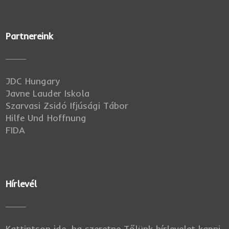
Partnereink
JDC Hungary
Javne Lauder Iskola
Szarvasi Zsidó Ifjúsági Tábor
Hilfe Und Hoffnung
FIDA
Hírlevél
Kattintson ide, ha szeretne Tőlünk hírlevelet kapni.