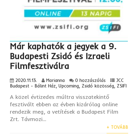
Már kaphatók a jegyek a 9.
Budapesti Zsidó és Izraeli
Filmfesztiválra
2020.11.13.
Marianna
0 hozzászólás
JCC
Budapest - Bálint Ház
,
Upcoming
,
Zsidó közösség
,
ZSIFI
A közel évtizedes múltra visszatekintő
fesztivált ebben az évben kizárólag online
rendezik meg, a vetítések a Budapest Film
Zrt. Távmozi...
+ TOVÁBB