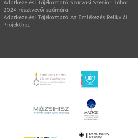
Adatkezelési Tájékoztató Szarvasi Szenior Tábor
2024 résztvevői számára
Adatkezelési Tájékoztató Az Emlékezés Relikviái
Projekthez