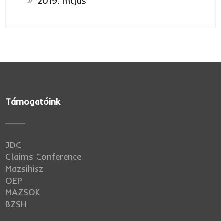
2019. május
Támogatóink
JDC
Claims Conference
Mazsihisz
OEP
MAZSÖK
BZSH