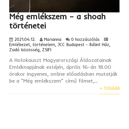
Még emlékszem – a shoah
történetei
2021.04.12.
Marianna
0 hozzászólás
Emlékezet, történelem
,
JCC Budapest - Bálint Ház
,
Zsidó közösség
,
ZSIFI
A Holokauszt Magyarországi Áldozatainak
Emléknapjának estéjén, április 16-án 18.00
órakor ingyenes, online előadásban mutatják
be a “Még emlékszem” című filmet,...
+ TOVÁBB