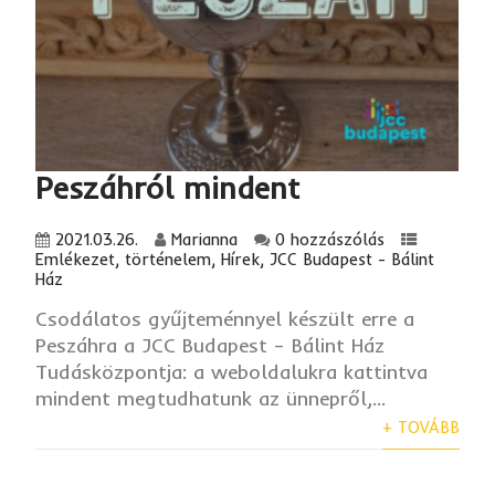
Peszáhról mindent
2021.03.26.
Marianna
0 hozzászólás
Emlékezet, történelem
,
Hírek
,
JCC Budapest - Bálint
Ház
Csodálatos gyűjteménnyel készült erre a
Peszáhra a JCC Budapest – Bálint Ház
Tudásközpontja: a weboldalukra kattintva
mindent megtudhatunk az ünnepről,...
+ TOVÁBB