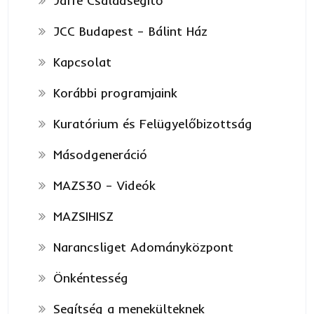
Jaffe Családsegítő
JCC Budapest – Bálint Ház
Kapcsolat
Korábbi programjaink
Kuratórium és Felügyelőbizottság
Másodgeneráció
MAZS30 – Videók
MAZSIHISZ
Narancsliget Adományközpont
Önkéntesség
Segítség a menekülteknek