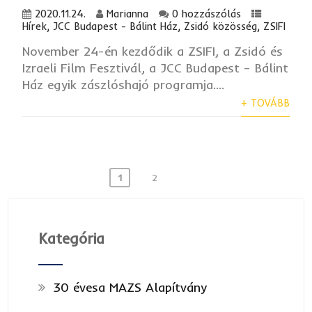
2020.11.24.
Marianna
0 hozzászólás
Hírek
,
JCC Budapest - Bálint Ház
,
Zsidó közösség
,
ZSIFI
November 24-én kezdődik a ZSIFI, a Zsidó és
Izraeli Film Fesztivál, a JCC Budapest – Bálint
Ház egyik zászlóshajó programja....
+ TOVÁBB
Bejegyzések
1
2
lapozása
Kategória
30 évesa MAZS Alapítvány