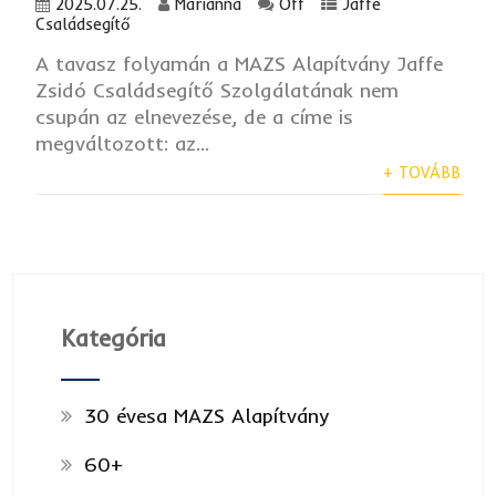
2025.07.25.
Marianna
Off
Jaffe
Családsegítő
A tavasz folyamán a MAZS Alapítvány Jaffe
Zsidó Családsegítő Szolgálatának nem
csupán az elnevezése, de a címe is
megváltozott: az...
+ TOVÁBB
Kategória
30 évesa MAZS Alapítvány
60+