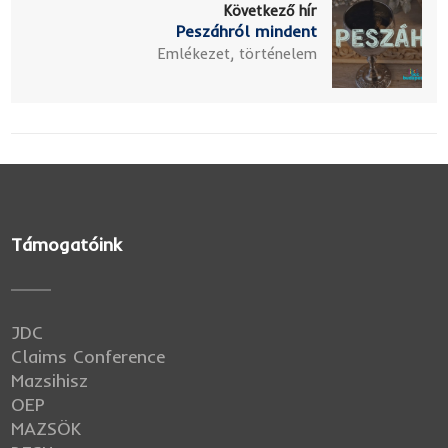
Következő hír
Peszáhról mindent
Emlékezet, történelem
Támogatóink
JDC
Claims Conference
Mazsihisz
OEP
MAZSÖK