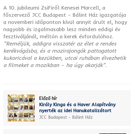
A 10. jubileumi ZsiFiről Kenesei Marcell, a
főszervező JCC Budapest – Bálint Ház igazgatója
a novemberi időponton kívül annyit árult el, hogy
nagyobb és izgalmasabb lesz minden eddigi év
fesztiváljánál, méltón a kerek évfordulóhoz.
“Reméljük, addigra visszatér az élet a rendes
kerékvágásba, és a mozirajongók pattogatott
kukoricával a kezükben, utcai ruhában élvezhetik
a filmeket a mozikban – ha úgy akarják”
.
Előző hír
Király Kinga és a Haver Alapítvány
nyerték az idei Hanukatalizátort
JCC Budapest - Bálint Ház