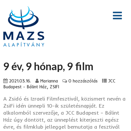
9 év, 9 hónap, 9 film
2021.03.16.
Marianna
0 hozzászólás
JCC
,
Budapest - Bálint Ház
ZSIFI
A Zsidó és Izraeli Filmfesztivál, közismert nevén a
ZsiFi idén ünnepli 10-ik születésnapját. Ez
alkalomból szervezője, a JCC Budapest – Bálint
Ház úgy döntött, az ünneplést kiterjeszti egész
évre, és filmklub jelleggel bemutatja a fesztivál