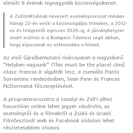
elmúlt 9 évének legnagyobb közönségsikereit.
A ZsifilmKlubnak nevezett eseménysorozat minden
hónap 22-én vetíti a közönségdíjas filmeket, a 2012-
es év filmjetitől egészen 2020-ig. A járványhelyzet
miatt ezúttal is a Budapest Távmozi segít abban,
hogy eljussanak az otthonokba a filmek.
Az első (újra)bemutató márciusban a nagysikerű
“Helyben vagyunk” (This must be the place) című
olasz-francia-ír vígjáték lesz, a zseniális Paolo
Sorrentino rendezésében, Sean Penn és Frances
McDormand főszereplésével.
A programsorozatra a tavalyi év ZsiFi-jéhez
hasonlóan online lehet jegyet vásárolni, az
eseményről és a filmekről a Zsidó és Izraeli
Filmfesztivál web és Facebook oldalon lehet
részletesebben olvasni.