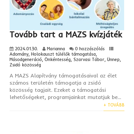
Tovább tart a MAZS kvízjáték
2024.01.30.
Marianna
0 hozzászólás
Adomány
,
Holokauszt túlélők támogatása
,
Másodgeneráció
,
Önkéntesség
,
Szarvasi Tábor
,
Ünnep
,
Zsidó közösség
A MAZS Alapítvány támogatásaival az élet
számos területén támogatja a zsidó
közösség tagjait. Ezeket a támogatási
lehetőségeket, programjainkat mutatjuk be...
+ TOVÁBB