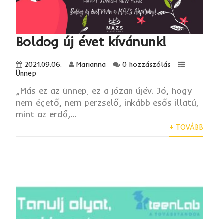
Boldog új évet kívánunk!
2021.09.06.
Marianna
0 hozzászólás
Ünnep
„Más ez az ünnep, ez a józan újév. Jó, hogy
nem égető, nem perzselő, inkább esős illatú,
mint az erdő,...
+ TOVÁBB