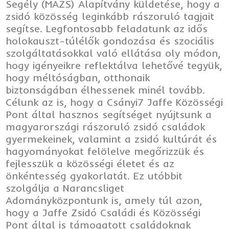
Segély (MAZS) Alapítvány küldetése, hogy a
zsidó közösség leginkább rászoruló tagjait
segítse. Legfontosabb feladatunk az idős
holokauszt-túlélők gondozása és szociális
szolgáltatásokkal való ellátása oly módon,
hogy igényeikre reflektálva lehetővé tegyük,
hogy méltóságban, otthonaik
biztonságában élhessenek minél tovább.
Célunk az is, hogy a Csányi7 Jaffe Közösségi
Pont által hasznos segítséget nyújtsunk a
magyarországi rászoruló zsidó családok
gyermekeinek, valamint a zsidó kultúrát és
hagyományokat felölelve megőrizzük és
fejlesszük a közösségi életet és az
önkéntesség gyakorlatát. Ez utóbbit
szolgálja a Narancsliget
Adományközpontunk is, amely túl azon,
hogy a Jaffe Zsidó Családi és Közösségi
Pont által is támogatott családoknak