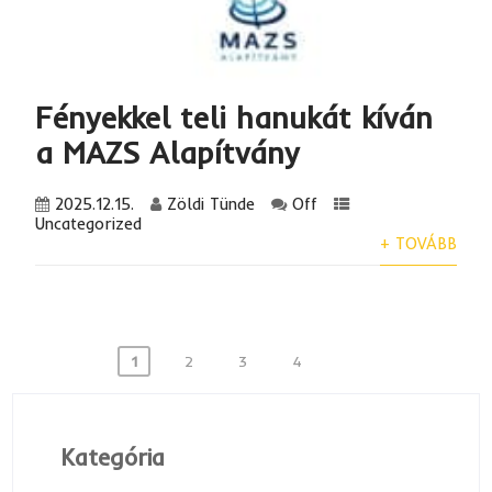
Fényekkel teli hanukát kíván
a MAZS Alapítvány
2025.12.15.
Zöldi Tünde
Off
Uncategorized
+ TOVÁBB
Bejegyzések
1
2
3
4
lapozása
Kategória