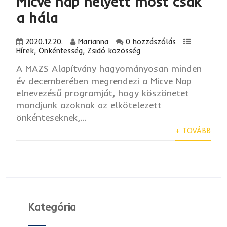
Micve nap helyett most csak
a hála
2020.12.20.
Marianna
0 hozzászólás
Hírek
,
Önkéntesség
,
Zsidó közösség
A MAZS Alapítvány hagyományosan minden
év decemberében megrendezi a Micve Nap
elnevezésű programját, hogy köszönetet
mondjunk azoknak az elkötelezett
önkénteseknek,...
+ TOVÁBB
Kategória