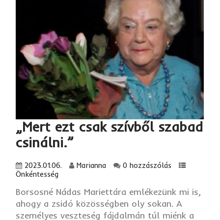
„Mert ezt csak szívből szabad
csinálni.”
2023.01.06.
Marianna
0 hozzászólás
Önkéntesség
Borsosné Nádas Mariettára emlékezünk mi is,
ahogy a zsidó közösségben oly sokan. A
személyes veszteség fájdalmán túl miénk a