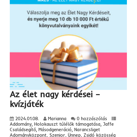
Az élet nagy kérdései –
kvízjáték
2024.01.08.
Marianna
0 hozzászólás
Addomány
,
Holokauszt túlélők támogatása
,
Jaffe
Családsegítő
,
Másodgeneráció
,
Narancsliget
Adományközpont
,
Szenior
,
Ünnep
,
Zsidó közösség