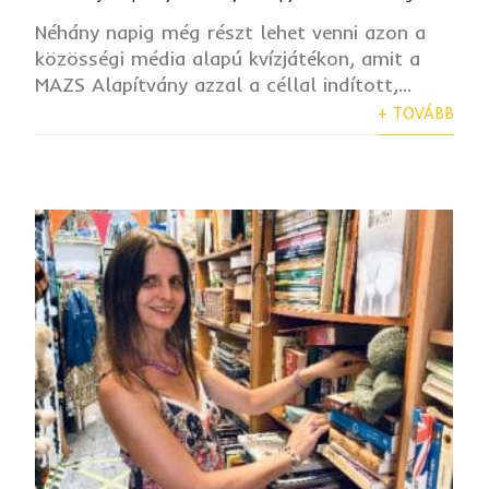
Néhány napig még részt lehet venni azon a
közösségi média alapú kvízjátékon, amit a
MAZS Alapítvány azzal a céllal indított,...
+ TOVÁBB