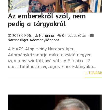
Az emberekről szól, nem
pedig a tárgyakról
2023.09.06.
Marianna
0 hozzászólás
Narancsliget Adományközpont
A MAZS Alapítvány Narancsliget
Adományközpontja mára a zsidó negyed
izgalmas színfoltjává vált. A Síp utca 17
alatt található zegzugos kincsesbányába...
+ TOVÁBB