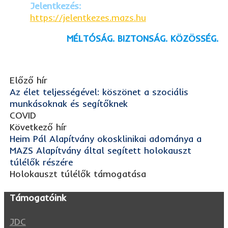
Jelentkezés:
https://jelentkezes.mazs.hu
MÉLTÓSÁG. BIZTONSÁG. KÖZÖSSÉG.
Előző hír
Az élet teljességével: köszönet a szociális
munkásoknak és segítőknek
COVID
Következő hír
Heim Pál Alapítvány okosklinikai adománya a
MAZS Alapítvány által segített holokauszt
túlélők részére
Holokauszt túlélők támogatása
Támogatóink
JDC