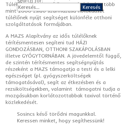
Search for:
Túlélőket Támogató Programja jelenleg több
mint 2600 zsidó származású holokauszt
túlélőnek nyújt segítséget különféle otthoni
szolgáltatások formájában.
A MAZS Alapítvány az idős túlélőknek
térítésmentesen segíteni tud HÁZI
GONDOZÁSBAN, OTTHONI SZAKÁPOLÁSBAN
illetve GYÓGYTORNÁBAN. A jövedelemtől függő,
de szintén térítésmentes segítségnyújtás
részeként a MAZS támogatja a testi és a lelki
egészséget (pl. gyógyszerköltségek
támogatásával), segít az étkezésben és a
rezsiköltségekben, valamint támogatni tudja a
mozgásukban korlátozottabbak taxival történő
közlekedését.
Sosincs késő törődni magunkkal.
Keressen minket, hogy segíthessünk!