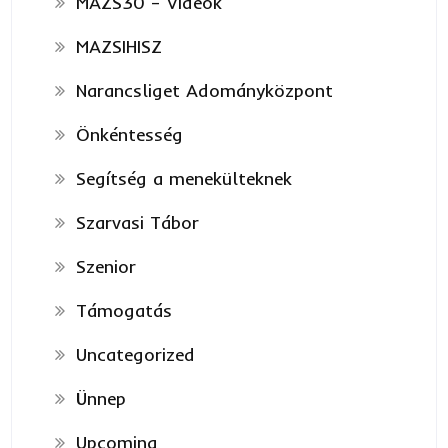
MAZS30 – Videók
MAZSIHISZ
Narancsliget Adományközpont
Önkéntesség
Segítség a menekülteknek
Szarvasi Tábor
Szenior
Támogatás
Uncategorized
Ünnep
Upcoming