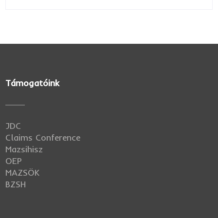
Támogatóink
JDC
Claims Conference
Mazsihisz
OEP
MAZSÖK
BZSH