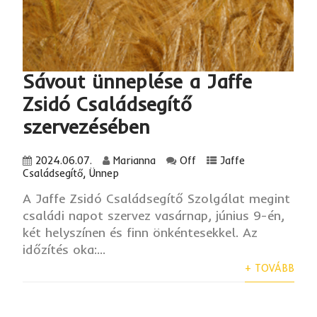
Sávout ünneplése a Jaffe
Zsidó Családsegítő
szervezésében
2024.06.07.
Marianna
Off
Jaffe
Családsegítő
,
Ünnep
A Jaffe Zsidó Családsegítő Szolgálat megint
családi napot szervez vasárnap, június 9-én,
két helyszínen és finn önkéntesekkel. Az
időzítés oka:...
+ TOVÁBB