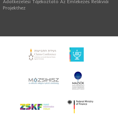
Adatkezelési Tájékoztató Az Emlékezés Relikviái
Projekthez