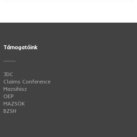
Támogatóink
JDC
Claims Conference
Mazsihisz
OEP
MAZSÖK
BZSH