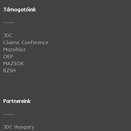
Támogatóink
JDC
Claims Conference
Mazsihisz
OEP
MAZSÖK
BZSH
Partnereink
JDC Hungary