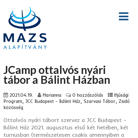
JCamp ottalvós nyári
tábor a Bálint Házban
2021.04.19.
Marianna
0 hozzászólás
Ifjúsági
,
,
,
Program
JCC Budapest - Bálint Ház
Szarvasi Tábor
Zsidó
közösség
Ottalvós nyári tábort szervez a JCC Budapest –
Bálint Ház 2021. augusztus első két hetében, két
turnusban (természetesen csakis amennyiben a