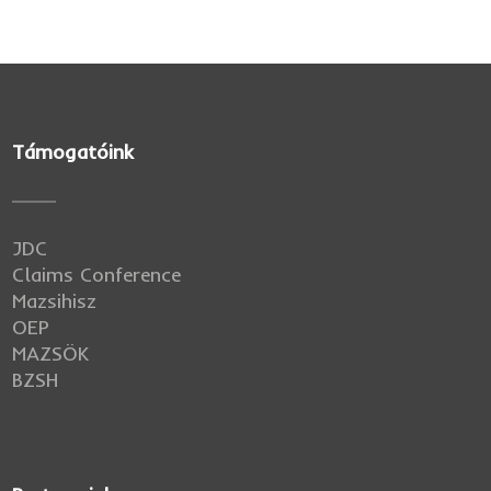
Támogatóink
JDC
Claims Conference
Mazsihisz
OEP
MAZSÖK
BZSH