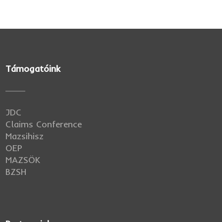
Támogatóink
JDC
Claims Conference
Mazsihisz
OEP
MAZSÖK
BZSH