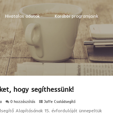
Hivatalos adatok
Korábbi programjaink
ket, hogy segíthessünk!
a
0 hozzászólás
Jaffe Családsegítő
dsegítő Alapításának 15. évfordulóját ünnepeltük