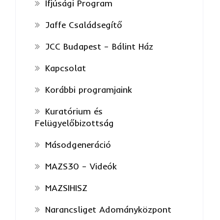
Ifjúsági Program
Jaffe Családsegítő
JCC Budapest – Bálint Ház
Kapcsolat
Korábbi programjaink
Kuratórium és
Felügyelőbizottság
Másodgeneráció
MAZS30 – Videók
MAZSIHISZ
Narancsliget Adományközpont