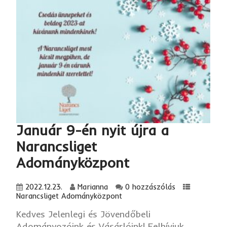
Január 9-én nyit újra a
Narancsliget
Adományközpont
2022.12.23.
Marianna
0 hozzászólás
Narancsliget Adományközpont
Kedves Jelenlegi és Jövendőbeli
Adományozóink és Vásárlóink! Felhívjuk