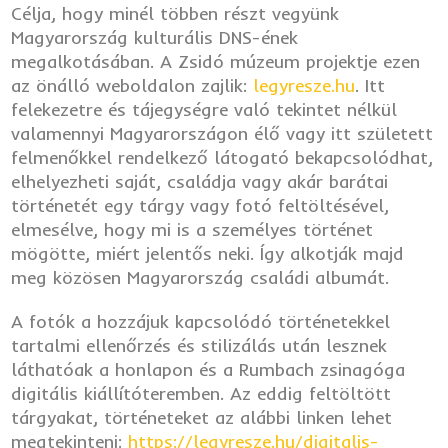
Célja, hogy minél többen részt vegyünk
Magyarország kulturális DNS-ének
megalkotásában. A Zsidó múzeum projektje ezen
az önálló weboldalon zajlik:
legyresze.hu
. Itt
felekezetre és tájegységre való tekintet nélkül
valamennyi Magyarországon élő vagy itt született
felmenőkkel rendelkező látogató bekapcsolódhat,
elhelyezheti saját, családja vagy akár barátai
történetét egy tárgy vagy fotó feltöltésével,
elmesélve, hogy mi is a személyes történet
mögötte, miért jelentős neki. Így alkotják majd
meg közösen Magyarország családi albumát.
A fotók a hozzájuk kapcsolódó történetekkel
tartalmi ellenőrzés és stilizálás után lesznek
láthatóak a honlapon és a Rumbach zsinagóga
digitális kiállítóteremben. Az eddig feltöltött
tárgyakat, történeteket az alábbi linken lehet
megtekinteni:
https://legyresze.hu/digitalis-