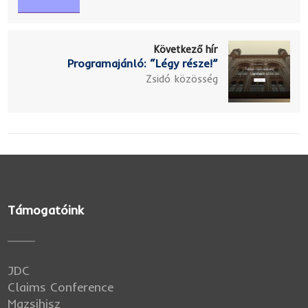
Következő hír
Programajánló: “Légy része!”
Zsidó közösség
Támogatóink
JDC
Claims Conference
Mazsihisz