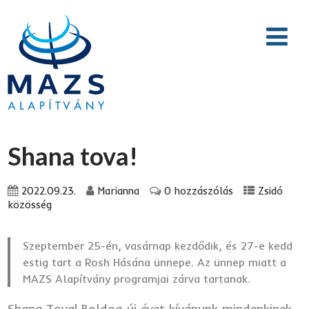
Shana tova!
2022.09.23.
Marianna
0 hozzászólás
Zsidó
közösség
Szeptember 25-én, vasárnap kezdődik, és 27-e kedd
estig tart a Rosh Hásána ünnepe. Az ünnep miatt a
MAZS Alapítvány programjai zárva tartanak.
Shana Tova! Boldog új évet kívánunk mindenkinek,