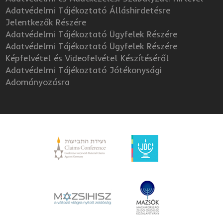
Adatvédelmi Tájékoztató Álláshirdetésre
Jelentkezők Részére
Adatvédelmi Tájékoztató Ügyfelek Részére
Adatvédelmi Tájékoztató Ügyfelek Részére
Képfelvétel és Videofelvétel Készítéséről
Adatvédelmi Tájékoztató Jótékonysági
Adományozásra