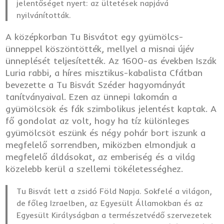
jelentőséget nyert: az ültetések napjává
nyilvánították.
A középkorban Tu Bisvátot egy gyümölcs-
ünneppel köszöntötték, mellyel a misnai újév
ünneplését teljesítették. Az 1600-as években Iszák
Luria rabbi, a híres misztikus-kabalista Cfátban
bevezette a Tu Bisvát Széder hagyományát
tanítványaival. Ezen az ünnepi lakomán a
gyümölcsök és fák szimbolikus jelentést kaptak. A
fő gondolat az volt, hogy ha tíz különleges
gyümölcsöt eszünk és négy pohár bort iszunk a
megfelelő sorrendben, miközben elmondjuk a
megfelelő áldásokat, az emberiség és a világ
közelebb kerül a szellemi tökéletességhez.
Tu Bisvát lett a zsidó Föld Napja. Sokfelé a világon,
de főleg Izraelben, az Egyesült Államokban és az
Egyesült Királyságban a természetvédő szervezetek