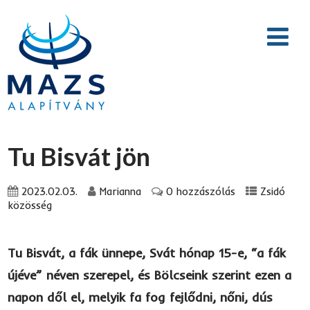
Tu Bisvát jön
2023.02.03.
Marianna
0 hozzászólás
Zsidó
közösség
Tu Bisvát
, a fák ünnepe, Svát hónap 15-e, “a fák
újéve” néven szerepel, és Bölcseink szerint ezen a
napon dől el, melyik fa fog fejlődni, nőni, dús