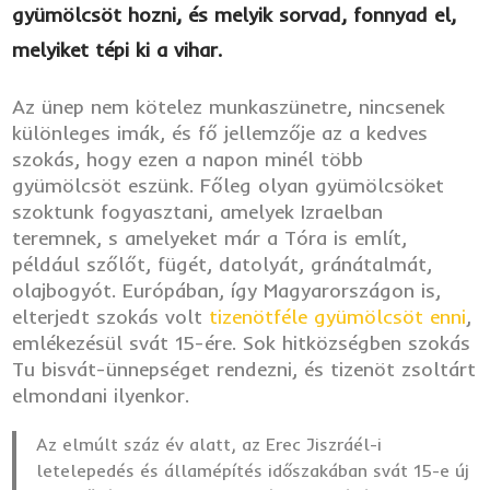
gyümölcsöt hozni, és melyik sorvad, fonnyad el,
melyiket tépi ki a vihar.
Az ünep nem kötelez munkaszünetre, nincsenek
különleges imák, és fő jellemzője az a kedves
szokás, hogy ezen a napon minél több
gyümölcsöt eszünk. Főleg olyan gyümölcsöket
szoktunk fogyasztani, amelyek Izraelban
teremnek, s amelyeket már a Tóra is említ,
például szőlőt, fügét, datolyát, gránátalmát,
olajbogyót. Európában, így Magyarországon is,
elterjedt szokás volt
tizenötféle gyümölcsöt enni
,
emlékezésül svát 15-ére. Sok hitközségben szokás
Tu bisvát-ünnepséget rendezni, és tizenöt zsoltárt
elmondani ilyenkor.
Az elmúlt száz év alatt, az Erec Jiszráél-i
letelepedés és államépítés időszakában svát 15-e új