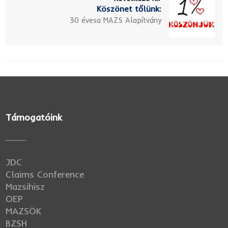
Köszönet tőlünk:
30 évesa MAZS Alapítvány
Támogatóink
JDC
Claims Conference
Mazsihisz
OEP
MAZSÖK
BZSH