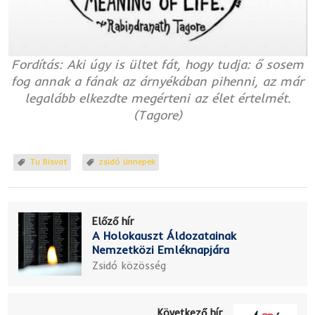
Fordítás: Aki úgy is ültet fát, hogy tudja: ő sosem
fog annak a fának az árnyékában pihenni, az már
legalább elkezdte megérteni az élet értelmét.
(Tagore)
Tu Bisvat
zsidó ünnepek
Előző hír
A Holokauszt Áldozatainak
Nemzetközi Emléknapjára
Zsidó közösség
Következő hír