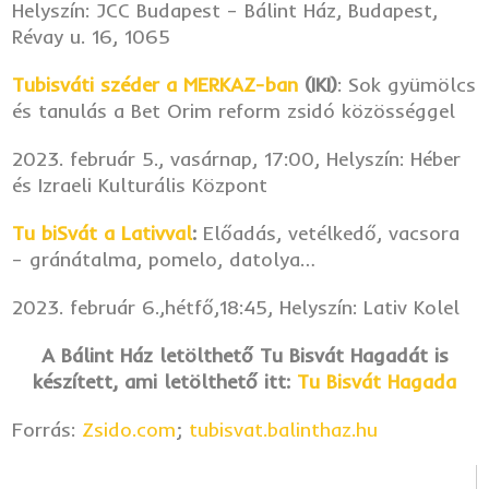
Helyszín: JCC Budapest – Bálint Ház, Budapest,
Révay u. 16, 1065
Tubisváti széder a MERKAZ-ban
(IKI)
: Sok gyümölcs
és tanulás a Bet Orim reform zsidó közösséggel
2023. február 5., vasárnap, 17:00, Helyszín: Héber
és Izraeli Kulturális Központ
Tu biSvát a Lativval
:
Előadás, vetélkedő, vacsora
– gránátalma, pomelo, datolya…
2023. február 6.,hétfő,18:45, Helyszín: Lativ Kolel
A Bálint Ház letölthető Tu Bisvát Hagadát is
készített, ami letölthető itt:
Tu Bisvát Hagada
Forrás:
Zsido.com
;
tubisvat.balinthaz.hu