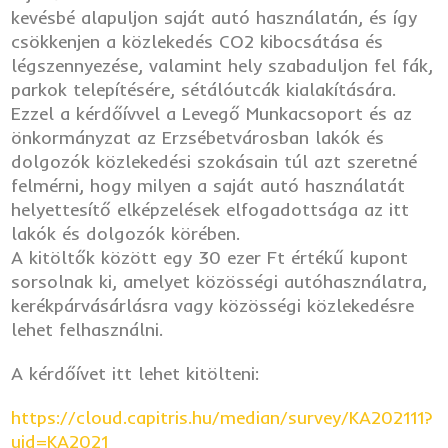
kevésbé alapuljon saját autó használatán, és így
csökkenjen a közlekedés CO2 kibocsátása és
légszennyezése, valamint hely szabaduljon fel fák,
parkok telepítésére, sétálóutcák kialakítására.
Ezzel a kérdőívvel a Levegő Munkacsoport és az
önkormányzat az Erzsébetvárosban lakók és
dolgozók közlekedési szokásain túl azt szeretné
felmérni, hogy milyen a saját autó használatát
helyettesítő elképzelések elfogadottsága az itt
lakók és dolgozók körében.
A kitöltők között egy 30 ezer Ft értékű kupont
sorsolnak ki, amelyet közösségi autóhasználatra,
kerékpárvásárlásra vagy közösségi közlekedésre
lehet felhasználni.
A kérdőívet itt lehet kitölteni:
https://cloud.capitris.hu/median/survey/KA202111?
uid=KA2021