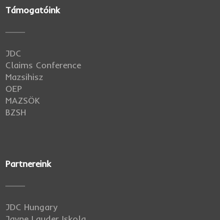
Támogatóink
JDC
Claims Conference
Mazsihisz
OEP
MAZSÖK
BZSH
Partnereink
JDC Hungary
Javne Lauder Iskola