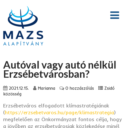
Autóval vagy autó nélkül
Erzsébetvárosban?
2021.12.15.
Marianna
0 hozzászólás
Zsidó
közösség
Erzsébetváros elfogadott klímastratégiának
(
https://erzsebetvaros.hu/page/klimastrategia
)
megfelelően az Önkormányzat fontos célja, hogy
a jövőben az erzsébetvárosiak közlekedése minél