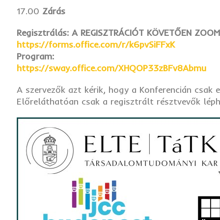
17.00
Zárás
Regisztrálás: A REGISZTRÁCIÓT KÖVETŐEN ZOOM
https://forms.office.com/r/k6pvSiFFxK
Program:
https://sway.office.com/XHQOP33zBFv8Abmu
A szervezők azt kérik, hogy a Konferencián csak 
Előreláthatóan csak a regisztrált résztvevők lép