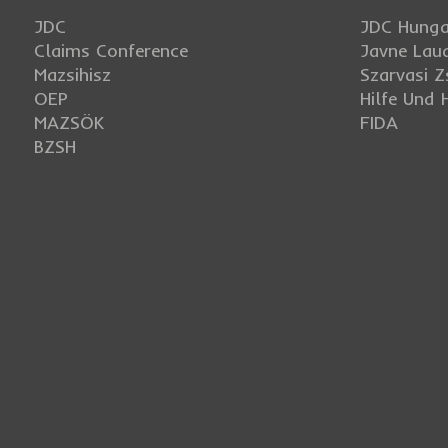
JDC
JDC Hunga
Claims Conference
Javne Laud
Mazsihisz
Szarvasi Z
OEP
Hilfe Und
MAZSÖK
FIDA
BZSH