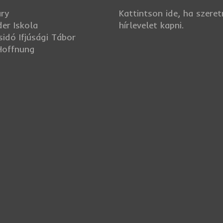
ry
Kattintson ide, ha szere
er Iskola
hírlevelet kapni.
sidó Ifjúsági Tábor
 Hoffnung