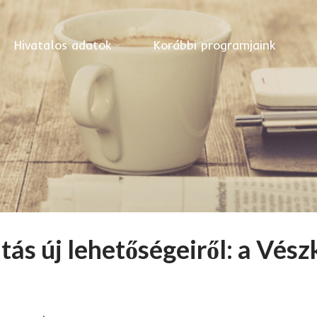
Hivatalos adatok
Korábbi programjaink
ás új lehetőségeiről: a Vés