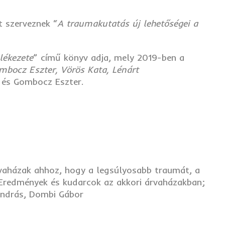
t szerveznek “
A traumakutatás új lehetőségei a
lékezete
” című könyv adja, mely 2019-ben a
mbocz Eszter, Vörös Kata, Lénárt
a és Gombocz Eszter.
rvaházak ahhoz, hogy a legsúlyosabb traumát, a
? Eredmények és kudarcok az akkori árvaházakban;
 András, Dombi Gábor