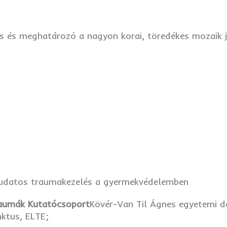
 és meghatározó a nagyon korai, töredékes mozaik je
 tudatos traumakezelés a gyermekvédelemben
raumák Kutatócsoport
Kövér-Van Til Ágnes egyetemi d
unktus, ELTE;