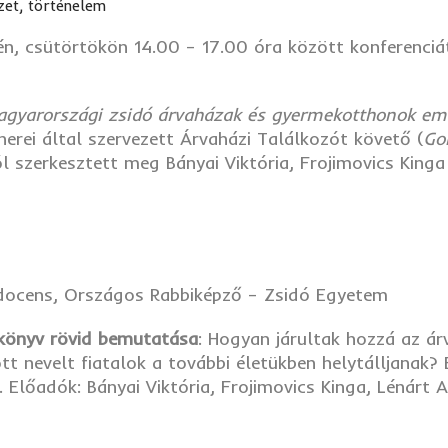
et, történelem
én, csütörtökön 14.00 – 17.00 óra között konferenciá
agyarországi zsidó árvaházak és gyermekotthonok em
erei által szervezett Árvaházi Találkozót követő (
Go
ból szerkesztett meg Bányai Viktória, Frojimovics King
docens, Országos Rabbiképző – Zsidó Egyetem
 könyv rövid bemutatása
: Hogyan járultak hozzá az á
ott nevelt fiatalok a további életükben helytálljanak
Előadók: Bányai Viktória, Frojimovics Kinga, Lénárt