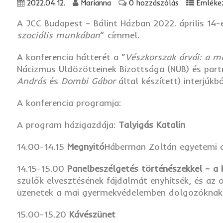
2022.04.12.
Marianna
0 hozzászólás
Emlékez
A JCC Budapest – Bálint Házban 2022. április 14-
szociális munkában
” címmel.
A konferencia hátterét a “
Vészkorszak árvái: a m
Nácizmus Üldözötteinek Bizottsága (NÜB) és partn
András
és
Dombi Gábor
által készített) interjúk
A konferencia programja:
A program házigazdája:
Talyigás Katalin
14.00-14.15
Megnyitó
Háberman Zoltán egyetemi 
14.15-15.00
Panelbeszélgetés történészekkel – a
szülők elvesztésének fájdalmát enyhítsék, és az 
üzenetek a mai gyermekvédelemben dolgozóknak. 
15.00-15.20
Kávészünet