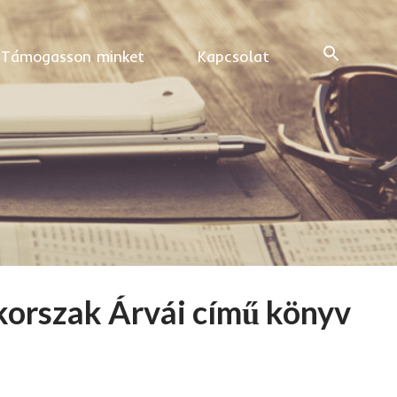
Támogasson minket
Kapcsolat
zkorszak Árvái című könyv