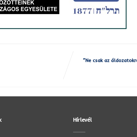
“Ne csak az áldozatok
k
Hírlevél