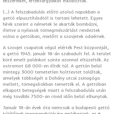
ékszereiket, értéktárgyaikat elkobozták.
(…) A felszabadulás előtti utolsó napokban a
gettó elpusztításától is tartani lehetett. Egyes
hírek szerint a németek le akarták bombázni,
illetve a nyilasok tömegmészárlást rendeztek
volna a gettóban, mielőtt a szovjetek odaérnek.
A szovjet csapatok végül elérték Pest központját,
a gettó 1945. január 18-án szabadult fel. A terület
köré emelt palánkot szinte azonnal eltüzelték. Az
ostromot 68 000-en élték túl. A gettón belül
mintegy 3000 temetetlen holttestet találtak,
amelyek többségét a Dohány utcai zsinagóga
mellett, tömegsírokban temették el. A gettóban
elkapott betegségek miatt a felszabadulás után
még további 7500-an rövid időn belül elhunytak.
Január 18-án évek óta nemcsak a budapesti gettó
túlélőinek megmenekülésére emlékezünk, ez
a