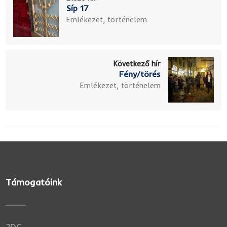
Síp 17
Emlékezet, történelem
Következő hír
Fény/törés
Emlékezet, történelem
Támogatóink
JDC