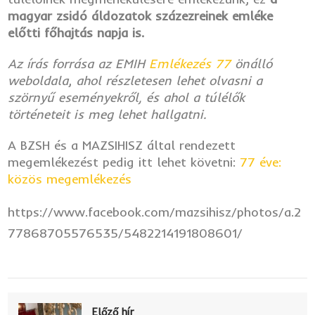
magyar zsidó áldozatok százezreinek emléke
előtti főhajtás napja is.
Az írás forrása az EMIH
Emlékezés 77
önálló
weboldala
,
ahol részletesen lehet olvasni a
szörnyű eseményekről, és ahol a túlélők
történeteit is meg lehet hallgatni.
A BZSH és a MAZSIHISZ által rendezett
megemlékezést pedig itt lehet követni:
77 éve:
közös megemlékezés
https://www.facebook.com/mazsihisz/photos/a.2
77868705576535/5482214191808601/
Előző hír