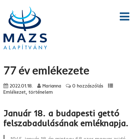
77 év emlékezete
2022.01.18.
Marianna
0 hozzászólás
Emlékezet, történelem
Január 18. a budapesti gettó
felszabadulásának emléknapja.
1945. január 18-án mintegy 68 ezer magyar zsidó