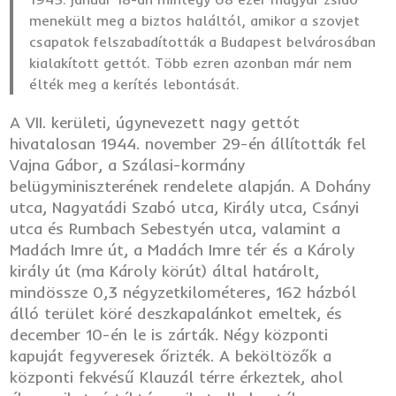
menekült meg a biztos haláltól, amikor a szovjet
csapatok felszabadították a Budapest belvárosában
kialakított gettót. Több ezren azonban már nem
élték meg a kerítés lebontását.
A VII. kerületi, úgynevezett nagy gettót
hivatalosan 1944. november 29-én állították fel
Vajna Gábor, a Szálasi-kormány
belügyminiszterének rendelete alapján. A Dohány
utca, Nagyatádi Szabó utca, Király utca, Csányi
utca és Rumbach Sebestyén utca, valamint a
Madách Imre út, a Madách Imre tér és a Károly
király út (ma Károly körút) által határolt,
mindössze 0,3 négyzetkilométeres, 162 házból
álló terület köré deszkapalánkot emeltek, és
december 10-én le is zárták. Négy központi
kapuját fegyveresek őrizték. A beköltözők a
központi fekvésű Klauzál térre érkeztek, ahol