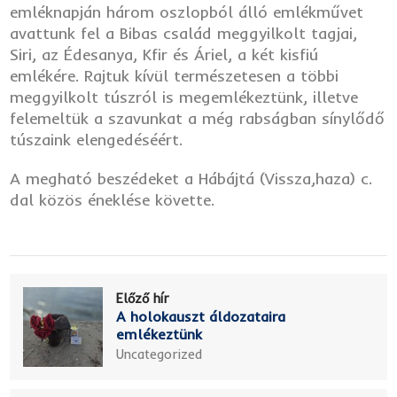
emléknapján három oszlopból álló emlékművet
avattunk fel a Bibas család meggyilkolt tagjai,
Siri, az Édesanya, Kfir és Áriel, a két kisfiú
emlékére. Rajtuk kívül természetesen a többi
meggyilkolt túszról is megemlékeztünk, illetve
felemeltük a szavunkat a még rabságban sínylődő
túszaink elengedéséért.
A megható beszédeket a Hábájtá (Vissza,haza) c.
dal közös éneklése követte.
Előző hír
A holokauszt áldozataira
emlékeztünk
Uncategorized