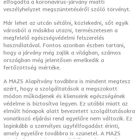
elfogadta a koronavírus-járvány miatti
veszélyhelyzet megszüntetéséről szóló törvényt.
Már lehet az utcán sétálni, közlekedni, sőt egyik
városból a másikba utazni, természetesen a
megfelelő egészségvédelmi felszerelés
használatával. Fontos azonban észben tartani,
hogy a járvány még zajlik a világban, számos
országban még jelentősen emelkedik a
fertőzöttség mértéke.
A MAZS Alapítvány továbbra is mindent megtesz
azért, hogy a szolgáltatások a megszokott
módon működjenek és klienseink egészségének
védelme is biztosítva legyen. Ez utóbbi miatt az
elmúlt hónapok alatt bevezetett szolgáltatásokra
vonatkozó eljárási rend egyelőre nem változik. Ez
leginkább a személyes ügyfélfogadást érinti,
amely egyelőre továbbra is szünetel. A MAZS