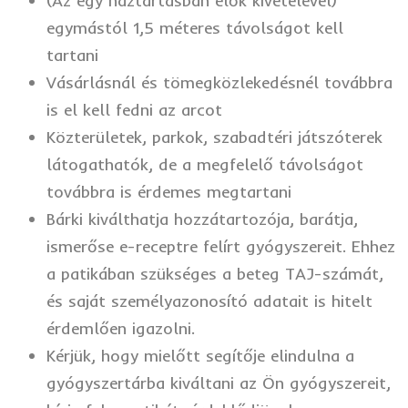
(Az egy háztartásban élők kivételével)
egymástól 1,5 méteres távolságot kell
tartani
Vásárlásnál és tömegközlekedésnél továbbra
is el kell fedni az arcot
Közterületek, parkok, szabadtéri játszóterek
látogathatók, de a megfelelő távolságot
továbbra is érdemes megtartani
Bárki kiválthatja hozzátartozója, barátja,
ismerőse e-receptre felírt gyógyszereit. Ehhez
a patikában szükséges a beteg TAJ-számát,
és saját személyazonosító adatait is hitelt
érdemlően igazolni.
Kérjük, hogy mielőtt segítője elindulna a
gyógyszertárba kiváltani az Ön gyógyszereit,