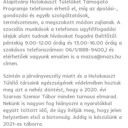
Alapítvány Holokauszt Túlélőket Támogató
Programja telefonon érhető el, míg az ápolási-,
gondozási és egyéb szolgáltatások,
természetesen, a megszokott módon zajlanak. A
szociális munkások a telefonos ügyfélfogadási
idejük alatt tudnak hívásokat fogadni (hétfőtől
péntekig 9.00-12.00 óráig és 13.00-16.00 óráig a
szokásos telefonszámon: 06/1/888-9400,) és
elérhetőek vagyunk emailen is a mazsa@mazs.hu
címen.
Szintén a járványveszély miatt és a Holokauszt
Túlélő társaink egészségének védelmében hoztuk
meg azt a nehéz döntést, hogy a 2020. évi
Szarvas Szenior Tábor minden turnusa elmarad.
Nekünk is nagyon fog hiányozni a nyaralókkal
együtt töltött idő, de úgy ítéljük meg, hogy jelen
helyzetben első a biztonság. Addig is készülünk a
2021-es táborra.