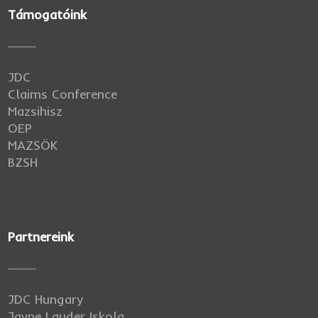
Támogatóink
JDC
Claims Conference
Mazsihisz
OEP
MAZSÖK
BZSH
Partnereink
JDC Hungary
Javne Lauder Iskola