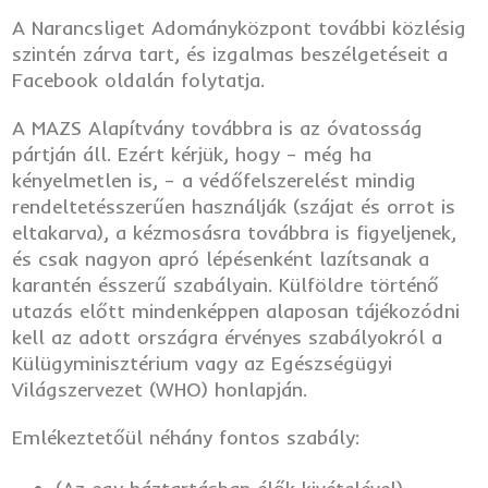
A Narancsliget Adományközpont további közlésig
szintén zárva tart, és izgalmas beszélgetéseit a
Facebook oldalán folytatja.
A MAZS Alapítvány továbbra is az óvatosság
pártján áll. Ezért kérjük, hogy – még ha
kényelmetlen is, – a védőfelszerelést mindig
rendeltetésszerűen használják (szájat és orrot is
eltakarva), a kézmosásra továbbra is figyeljenek,
és csak nagyon apró lépésenként lazítsanak a
karantén ésszerű szabályain. Külföldre történő
utazás előtt mindenképpen alaposan tájékozódni
kell az adott országra érvényes szabályokról a
Külügyminisztérium vagy az Egészségügyi
Világszervezet (WHO) honlapján.
Emlékeztetőül néhány fontos szabály: