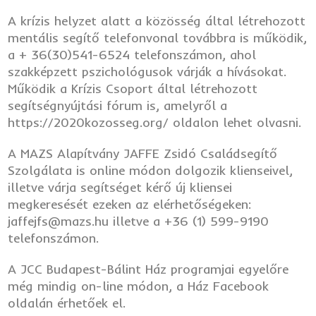
A krízis helyzet alatt a közösség által létrehozott
mentális segítő telefonvonal továbbra is működik,
a + 36(30)541-6524 telefonszámon, ahol
szakképzett pszichológusok várják a hívásokat.
Működik a Krízis Csoport által létrehozott
segítségnyújtási fórum is, amelyről a
https://2020kozosseg.org/ oldalon lehet olvasni.
A MAZS Alapítvány JAFFE Zsidó Családsegítő
Szolgálata is online módon dolgozik klienseivel,
illetve várja segítséget kérő új kliensei
megkeresését ezeken az elérhetőségeken:
jaffejfs@mazs.hu illetve a +36 (1) 599-9190
telefonszámon.
A JCC Budapest-Bálint Ház programjai egyelőre
még mindig on-line módon, a Ház Facebook
oldalán érhetőek el.