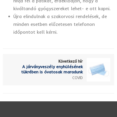
hívja fel a patikát, érdeklődjön, hogy a
kiváltandó gyógyszereket lehet- e ott kapni.
Újra elindulnak a szakorvosi rendelések, de
minden esetben előzetesen telefonon
időpontot kell kérni.
Következő hír
A járványveszély enyhülésének
tükrében is óvatosak maradunk
COVID