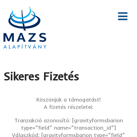
Sikeres Fizetés
Köszönjük a támogatást!
A fizetés részeletei:
Tranzakció azonosító: [gravityformsbarion
type=”field” name=”transaction_id”]
Válaszkód: [gravityformsbarion type=”field”