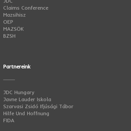
JDC
Claims Conference
Mazsihisz
OEP
MAZSÖK
BZSH
Partnereink
JDC Hungary
Javne Lauder Iskola
Szarvasi Zsidó Ifjúsági Tábor
Hilfe Und Hoffnung
FIDA