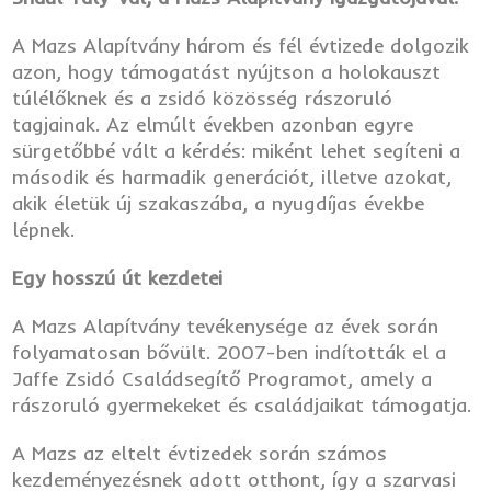
A Mazs Alapítvány három és fél évtizede dolgozik
azon, hogy támogatást nyújtson a holokauszt
túlélőknek és a zsidó közösség rászoruló
tagjainak. Az elmúlt években azonban egyre
sürgetőbbé vált a kérdés: miként lehet segíteni a
második és harmadik generációt, illetve azokat,
akik életük új szakaszába, a nyugdíjas évekbe
lépnek.
Egy hosszú út kezdetei
A Mazs Alapítvány tevékenysége az évek során
folyamatosan bővült. 2007-ben indították el a
Jaffe Zsidó Családsegítő Programot, amely a
rászoruló gyermekeket és családjaikat támogatja.
A Mazs az eltelt évtizedek során számos
kezdeményezésnek adott otthont, így a szarvasi