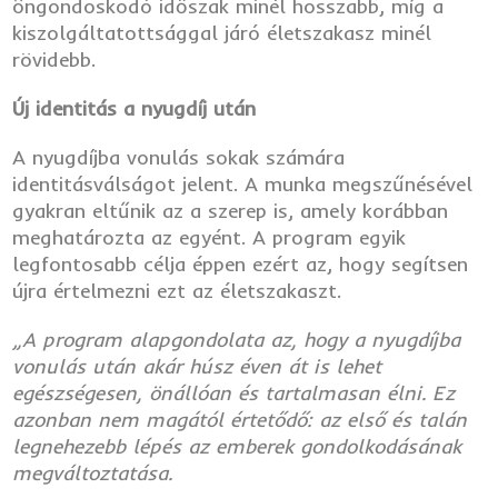
öngondoskodó időszak minél hosszabb, míg a
kiszolgáltatottsággal járó életszakasz minél
rövidebb.
Új identitás a nyugdíj után
A nyugdíjba vonulás sokak számára
identitásválságot jelent. A munka megszűnésével
gyakran eltűnik az a szerep is, amely korábban
meghatározta az egyént. A program egyik
legfontosabb célja éppen ezért az, hogy segítsen
újra értelmezni ezt az életszakaszt.
„A program alapgondolata az, hogy a nyugdíjba
vonulás után akár húsz éven át is lehet
egészségesen, önállóan és tartalmasan élni. Ez
azonban nem magától értetődő: az első és talán
legnehezebb lépés az emberek gondolkodásának
megváltoztatása.