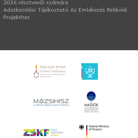
2024 résztvevői számára
Adatkezelési Tájékoztató Az Emlékezés Relikviái
Projekthez