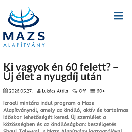
Ki vagyok én 60 felett? –
Új élet a nyugdíj után
Off
2026.05.27.
Lukács Attila
60+
Izraeli mintára indul program a Mazs
Alapítványnál, amely az önálló, aktív és tartalmas
időskor lehetőségét keresi. Új szemlélet a
közösségben és az önállóságban: beszélgetés
Shaul Taly-val, a Mazs Alapítvány igazgatójával.