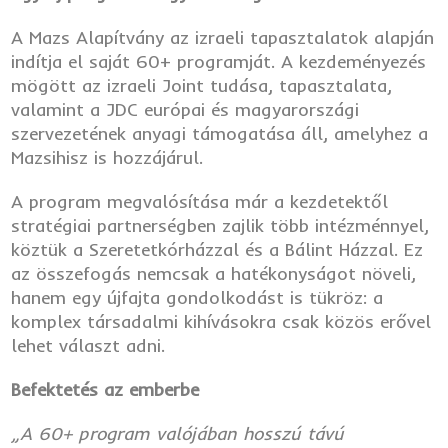
A Mazs Alapítvány az izraeli tapasztalatok alapján
indítja el saját 60+ programját. A kezdeményezés
mögött az izraeli Joint tudása, tapasztalata,
valamint a JDC európai és magyarországi
szervezetének anyagi támogatása áll, amelyhez a
Mazsihisz is hozzájárul.
A program megvalósítása már a kezdetektől
stratégiai partnerségben zajlik több intézménnyel,
köztük a Szeretetkórházzal és a Bálint Házzal. Ez
az összefogás nemcsak a hatékonyságot növeli,
hanem egy újfajta gondolkodást is tükröz: a
komplex társadalmi kihívásokra csak közös erővel
lehet választ adni.
Befektetés az emberbe
„A 60+ program valójában hosszú távú