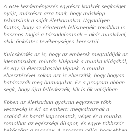
A 60+ kezdeményezés egyrészt konkrét segítséget
nyújt, másrészt arra tanít, hogy másképp
tekintsünk a saját életkorunkra. Ugyanilyen
fontos, hogy az érintettek felismerjék: továbbra is
hasznos tagjai a társadalomnak – akár munkával,
akár önkéntes tevékenységen keresztül.
Kulcskérdés az is, hogy az emberek megtalálják az
identitásukat, miután kilépnek a munka világából,
és egy új életszakaszba lépnek. A munka
elvesztésével sokan azt is elveszítik, hogy hogyan
határozzák meg önmagukat. Ez a program abban
segít, hogy újra felfedezzék, kik is ők valójában.
Ebben az életkorban gyakran egyszerre több
veszteség is éri az embert: megváltoznak a
családi és baráti kapcsolatok, véget ér a munka,
romolhat az egészségi állapot, és egyre többször
beköszönt a magány. A program célja, hogy ebben