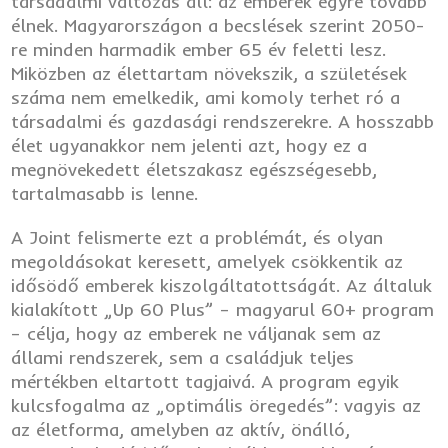
társadalmi változás áll: az emberek egyre tovább
élnek. Magyarországon a becslések szerint 2050-
re minden harmadik ember 65 év feletti lesz.
Miközben az élettartam növekszik, a születések
száma nem emelkedik, ami komoly terhet ró a
társadalmi és gazdasági rendszerekre. A hosszabb
élet ugyanakkor nem jelenti azt, hogy ez a
megnövekedett életszakasz egészségesebb,
tartalmasabb is lenne.
A Joint felismerte ezt a problémát, és olyan
megoldásokat keresett, amelyek csökkentik az
idősödő emberek kiszolgáltatottságát. Az általuk
kialakított „Up 60 Plus” – magyarul 60+ program
– célja, hogy az emberek ne váljanak sem az
állami rendszerek, sem a családjuk teljes
mértékben eltartott tagjaivá. A program egyik
kulcsfogalma az „optimális öregedés”: vagyis az
az életforma, amelyben az aktív, önálló,