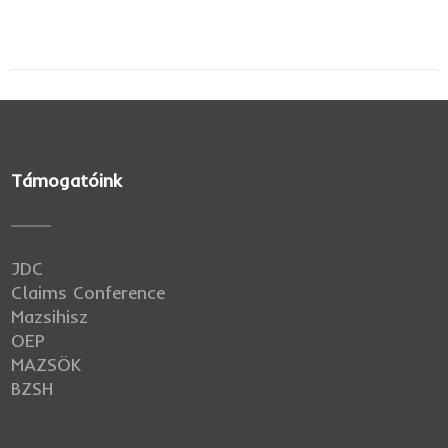
Támogatóink
JDC
Claims Conference
Mazsihisz
OEP
MAZSÖK
BZSH