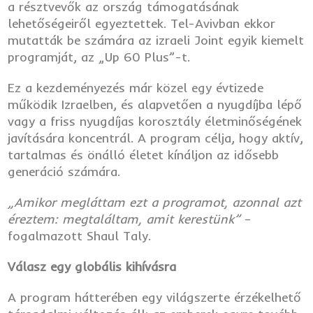
a résztvevők az ország támogatásának
lehetőségeiről egyeztettek. Tel-Avivban ekkor
mutatták be számára az izraeli Joint egyik kiemelt
programját, az „Up 60 Plus”-t.
Ez a kezdeményezés már közel egy évtizede
működik Izraelben, és alapvetően a nyugdíjba lépő
vagy a friss nyugdíjas korosztály életminőségének
javítására koncentrál. A program célja, hogy aktív,
tartalmas és önálló életet kínáljon az idősebb
generáció számára.
„Amikor megláttam ezt a programot, azonnal azt
éreztem: megtaláltam, amit kerestünk”
–
fogalmazott Shaul Taly.
Válasz egy globális kihívásra
A program hátterében egy világszerte érzékelhető