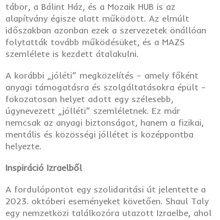
tábor, a Bálint Ház, és a Mozaik HUB is az
alapítvány égisze alatt működött. Az elmúlt
időszakban azonban ezek a szervezetek önállóan
folytatták tovább működésüket, és a MAZS
szemlélete is kezdett átalakulni.
A korábbi „jóléti” megközelítés – amely főként
anyagi támogatásra és szolgáltatásokra épült –
fokozatosan helyet adott egy szélesebb,
úgynevezett „jólléti” szemléletnek. Ez már
nemcsak az anyagi biztonságot, hanem a fizikai,
mentális és közösségi jóllétet is középpontba
helyezte.
Inspiráció Izraelből
A fordulópontot egy szolidaritási út jelentette a
2023. októberi eseményeket követően. Shaul Taly
egy nemzetközi találkozóra utazott Izraelbe, ahol