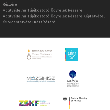
Részére
Adatvédelmi Tájékoztató Ügyfelek Részére
Adatvédelmi Tájékoztató Ügyfelek Részére Képfelvétel
és Videofelvétel Készítéséről