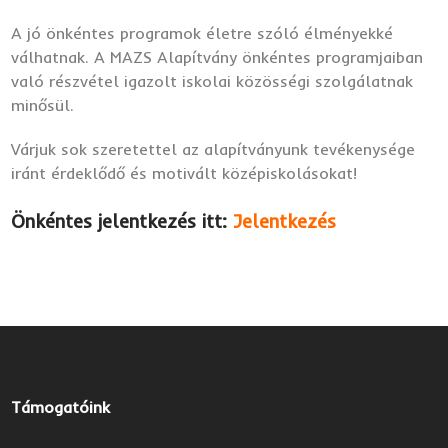
A jó önkéntes programok életre szóló élményekké
válhatnak. A MAZS Alapítvány önkéntes programjaiban
való részvétel igazolt iskolai közösségi szolgálatnak
minősül.
Várjuk sok szeretettel az alapítványunk tevékenysége
iránt érdeklődő és motivált középiskolásokat!
Önkéntes jelentkezés itt:
Jelentkezés
Támogatóink