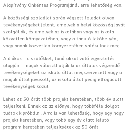
Alapítvány Önkéntes Programjánál erre lehetőség van.
A közösségi szolgálat során végzett feladat olyan
tevékenységeket jelent, amelyek a helyi közösség javát
szolgálják, és amelyek az iskolában vagy az iskola
közvetlen környezetében, vagy a tanuló lakóhelyén,
vagy annak közvetlen környezetében valósulnak meg.
A diákok ‒ a szülőkkel, tanárokkal való egyeztetés
alapján ‒ maguk választhatják ki az általuk végzendő
tevékenységeket az iskola által megszervezett vagy a
maguk által javasolt, az iskola által pedig elfogadott
tevékenységek közül.
Lehet az 50 órát több projekt keretében, több év alatt
teljesíteni. Ennek az az előnye, hogy többféle dolgot
tudtok kipróbálni. Arra is van lehetőség, hogy egy nagy
projekt keretében, vagy több egy év alatt lefutó
program keretében teljesítsétek az 50 órát.