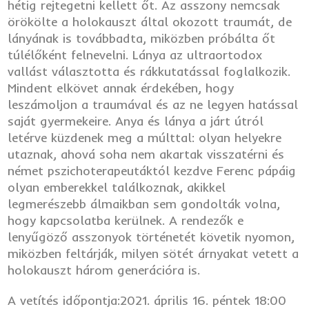
hétig rejtegetni kellett őt. Az asszony nemcsak
örökölte a holokauszt által okozott traumát, de
lányának is továbbadta, miközben próbálta őt
túlélőként felnevelni. Lánya az ultraortodox
vallást választotta és rákkutatással foglalkozik.
Mindent elkövet annak érdekében, hogy
leszámoljon a traumával és az ne legyen hatással
saját gyermekeire. Anya és lánya a járt útról
letérve küzdenek meg a múlttal: olyan helyekre
utaznak, ahová soha nem akartak visszatérni és
német pszichoterapeutáktól kezdve Ferenc pápáig
olyan emberekkel találkoznak, akikkel
legmerészebb álmaikban sem gondolták volna,
hogy kapcsolatba kerülnek. A rendezők e
lenyűgöző asszonyok történetét követik nyomon,
miközben feltárják, milyen sötét árnyakat vetett a
holokauszt három generációra is.
A vetítés időpontja:2021. április 16. péntek 18:00