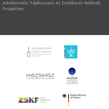
Adatkezelési Tájékoztató Az Emlékezés Relikviái
Projekthez