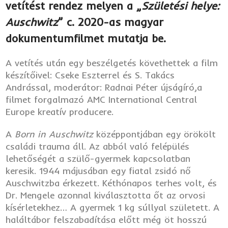
vetítést rendez melyen a „
Születési helye:
Auschwitz
” c. 2020-as magyar
dokumentumfilmet mutatja be.
A vetítés után egy beszélgetés követhettek a film
készítőivel: Cseke Eszterrel és S. Takács
Andrással, moderátor: Radnai Péter újságíró,a
filmet forgalmazó AMC International Central
Europe kreatív producere.
A
Born in Auschwitz
középpontjában egy örökölt
családi trauma áll. Az abból való felépülés
lehetőségét a szülő-gyermek kapcsolatban
keresik. 1944 májusában egy fiatal zsidó nő
Auschwitzba érkezett. Kéthónapos terhes volt, és
Dr. Mengele azonnal kiválasztotta őt az orvosi
kísérletekhez… A gyermek 1 kg súllyal született. A
haláltábor felszabadítása előtt még öt hosszú