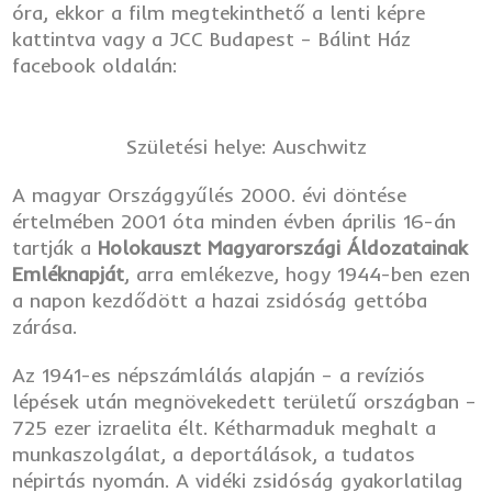
óra, ekkor a film megtekinthető a lenti képre
kattintva vagy a JCC Budapest – Bálint Ház
facebook oldalán:
Születési helye: Auschwitz
A magyar Országgyűlés 2000. évi döntése
értelmében 2001 óta minden évben április 16-án
tartják a
Holokauszt Magyarországi Áldozatainak
Emléknapját
, arra emlékezve, hogy 1944-ben ezen
a napon kezdődött a hazai zsidóság gettóba
zárása.
Az 1941-es népszámlálás alapján – a revíziós
lépések után megnövekedett területű országban –
725 ezer izraelita élt. Kétharmaduk meghalt a
munkaszolgálat, a deportálások, a tudatos
népirtás nyomán. A vidéki zsidóság gyakorlatilag