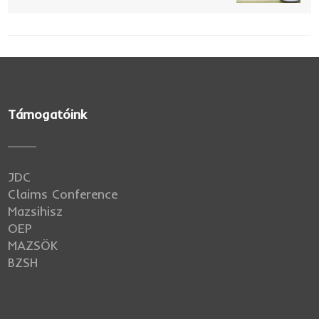
Támogatóink
JDC
Claims Conference
Mazsihisz
OEP
MAZSÖK
BZSH